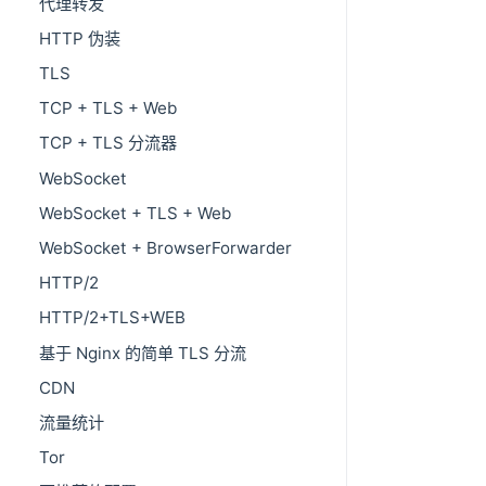
代理转发
HTTP 伪装
TLS
TCP + TLS + Web
TCP + TLS 分流器
WebSocket
WebSocket + TLS + Web
WebSocket + BrowserForwarder
HTTP/2
HTTP/2+TLS+WEB
基于 Nginx 的简单 TLS 分流
CDN
流量统计
Tor