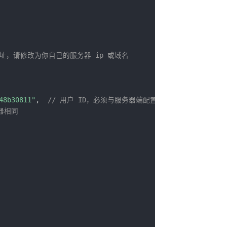
地址，请修改为你自己的服务器 ip 或域名
48b30811"
,
// 用户 ID，必须与服务器端配置相同
器相同