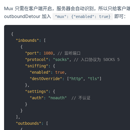
Mux 只需在客户端开启，服务器会自动识别，所以只给客户端的配
outboundDetour 加入
即可：
"mux": {"enabled": true}
{
"inbounds"
:
[
{
"port"
:
1080
,
// 监听端口
"protocol"
:
"socks"
,
// 入口协议为 SOCKS 5
"sniffing"
:
{
"enabled"
:
true
,
"destOverride"
:
[
"http"
,
"tls"
]
}
,
"settings"
:
{
"auth"
:
"noauth"
// 不认证
}
}
]
,
"outbounds"
:
[
{