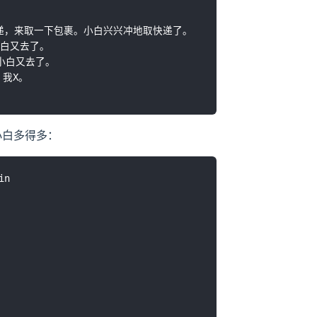
递，来取一下包裹。小白兴兴冲地取快递了。

白又去了。

小白又去了。

我X。

小白多得多：
n
