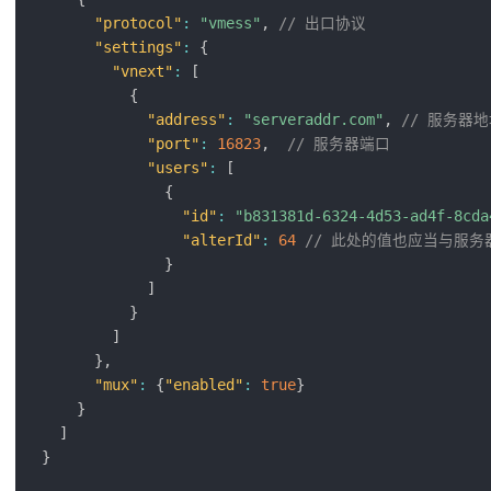
"protocol"
:
"vmess"
,
// 出口协议
"settings"
:
{
"vnext"
:
[
{
"address"
:
"serveraddr.com"
,
// 服务器
"port"
:
16823
,
// 服务器端口
"users"
:
[
{
"id"
:
"b831381d-6324-4d53-ad4f-8cda
"alterId"
:
64
// 此处的值也应当与服务
}
]
}
]
}
,
"mux"
:
{
"enabled"
:
true
}
}
]
}